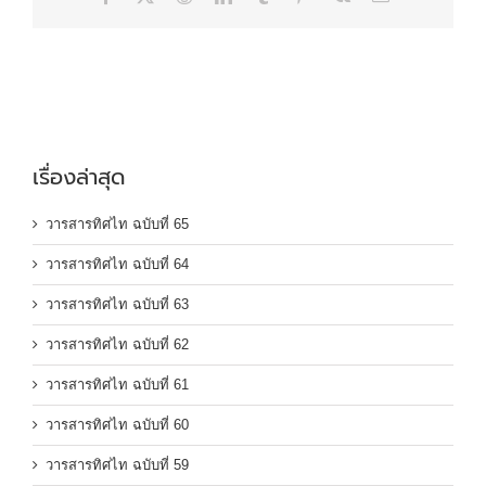
เรื่องล่าสุด
วารสารทิศไท ฉบับที่ 65
วารสารทิศไท ฉบับที่ 64
วารสารทิศไท ฉบับที่ 63
วารสารทิศไท ฉบับที่ 62
วารสารทิศไท ฉบับที่ 61
วารสารทิศไท ฉบับที่ 60
วารสารทิศไท ฉบับที่ 59