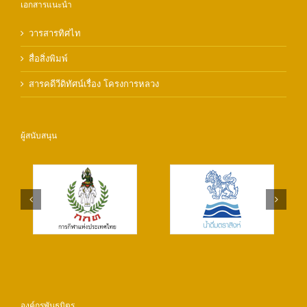
เอกสารแนะนำ
วารสารทิศไท
สื่อสิ่งพิมพ์
สารคดีวีดิทัศน์เรื่อง โครงการหลวง
ผู้สนับสนุน
องค์กรพันธมิตร