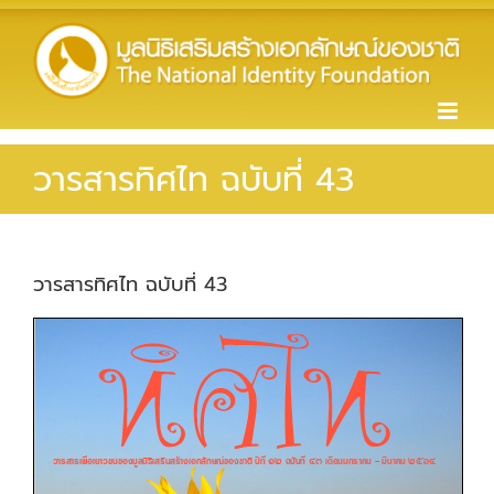
Skip
to
content
วารสารทิศไท ฉบับที่ 43
วารสารทิศไท ฉบับที่ 43