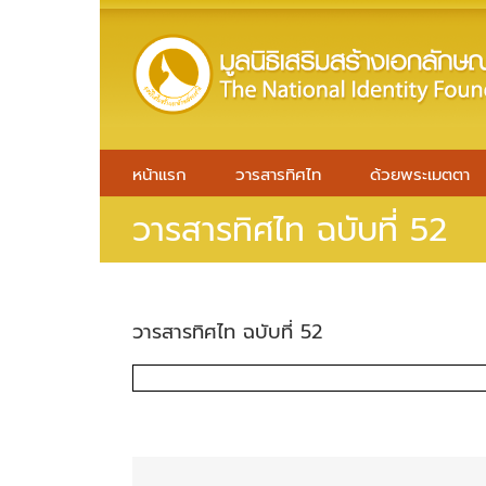
Skip
to
content
หน้าแรก
วารสารทิศไท
ด้วยพระเมตตา
วารสารทิศไท ฉบับที่ 52
วารสารทิศไท ฉบับที่ 52