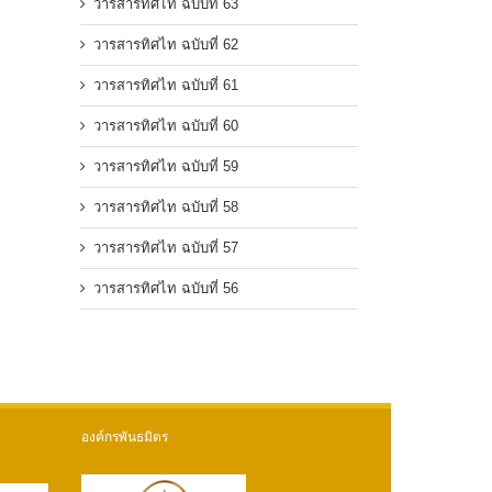
วารสารทิศไท ฉบับที่ 63
il
วารสารทิศไท ฉบับที่ 62
วารสารทิศไท ฉบับที่ 61
วารสารทิศไท ฉบับที่ 60
วารสารทิศไท ฉบับที่ 59
วารสารทิศไท ฉบับที่ 58
วารสารทิศไท ฉบับที่ 57
วารสารทิศไท ฉบับที่ 56
องค์กรพันธมิตร