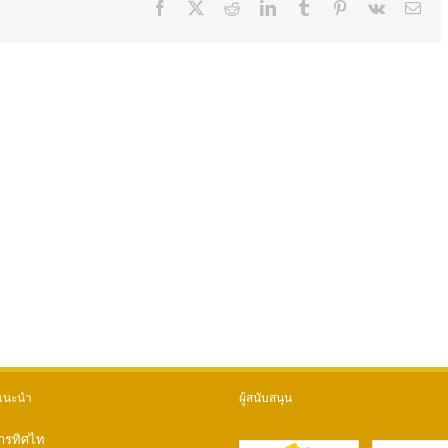
Facebook
X
Reddit
LinkedIn
Tumblr
Pinterest
Vk
Ema
แนะนำ
ผู้สนับสนุน
ารทิศไท