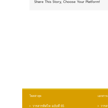
Share This Story, Choose Your Platform!
โพสล่าสุด
เอกสาร
วารสารทิศไท ฉบับที่ 65
วารส