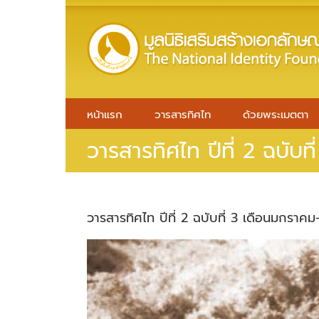
Skip
to
content
หน้าแรก
วารสารทิศไท
ด้วยพระเมตตา
วารสารทิศไท ปีที่ 2 ฉบับ
วารสารทิศไท ปีที่ 2 ฉบับที่ 3 เดือนมกราค
View
Larger
Image