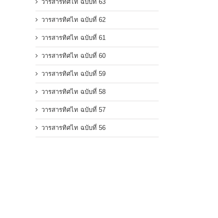
วารสารทิศไท ฉบับที่ 63
วารสารทิศไท ฉบับที่ 62
วารสารทิศไท ฉบับที่ 61
วารสารทิศไท ฉบับที่ 60
วารสารทิศไท ฉบับที่ 59
วารสารทิศไท ฉบับที่ 58
วารสารทิศไท ฉบับที่ 57
วารสารทิศไท ฉบับที่ 56