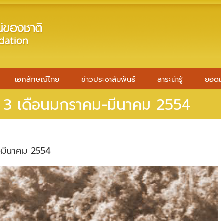
เอกลักษณ์ไทย
ข่าวประชาสัมพันธ์
สาระน่ารู้
ยอดเ
ที่ 3 เดือนมกราคม-มีนาคม 2554
ม-มีนาคม 2554