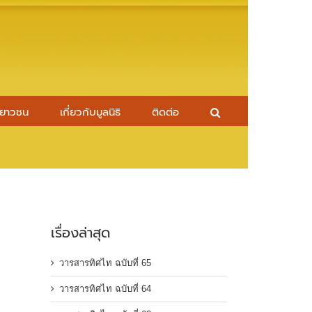
ยาวชน
เกี่ยวกับมูลนิธิ
ติดต่อ
เรื่องล่าสุด
วารสารทิศไท ฉบับที่ 65
วารสารทิศไท ฉบับที่ 64