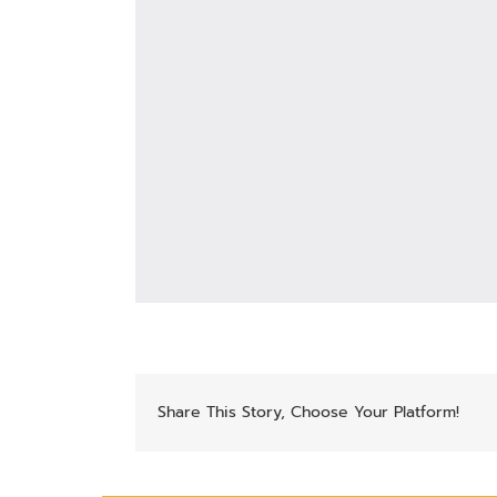
Share This Story, Choose Your Platform!