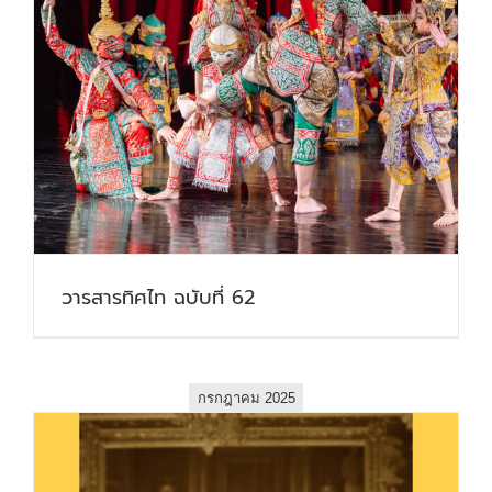
วารสารทิศไท ฉบับที่ 62
กรกฎาคม 2025