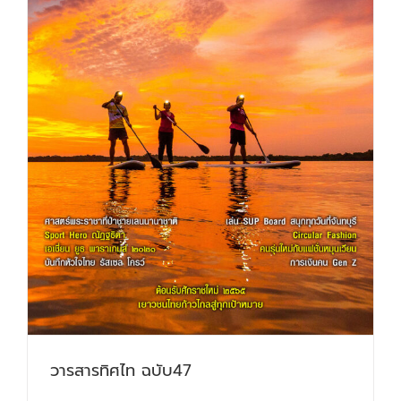
วารสารทิศไท ฉบับ47