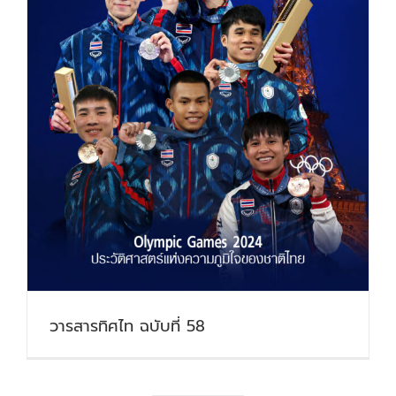
วารสารทิศไท ฉบับที่ 58