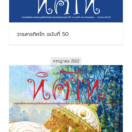
วารสารทิศไท ฉบับที่ 50
กรกฎาคม 2022