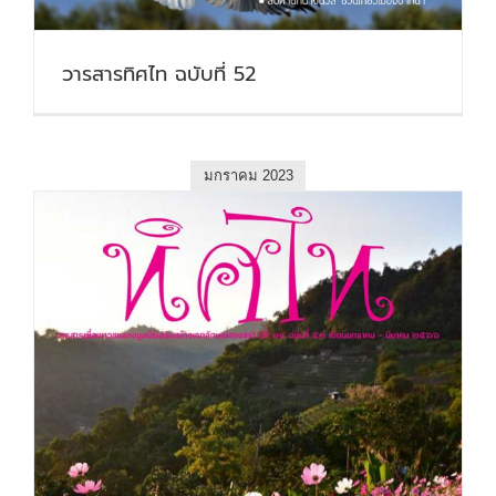
วารสารทิศไท ฉบับที่ 52
มกราคม 2023