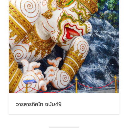
วารสารทิศไท ฉบับ49