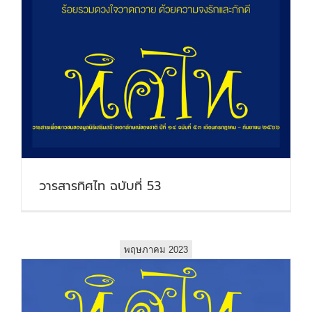
วารสารทิศไท ฉบับที่ 53
พฤษภาคม 2023