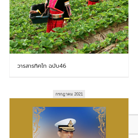
วารสารทิศไท ฉบับ46
กรกฎาคม 2021