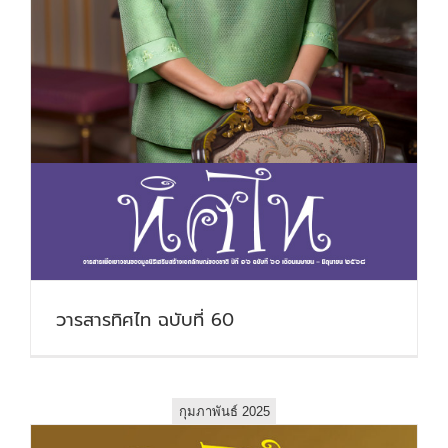
วารสารทิศไท ฉบับที่ 60
กุมภาพันธ์ 2025