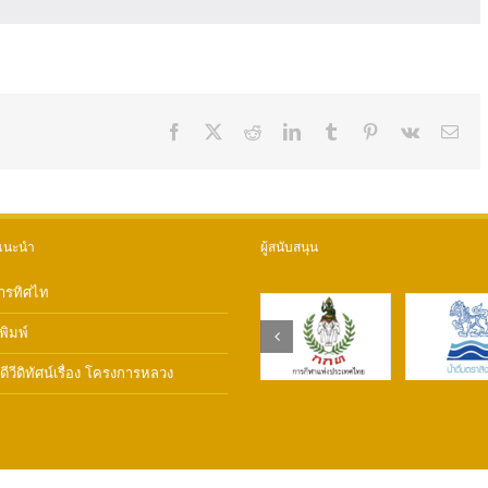
Facebook
X
Reddit
LinkedIn
Tumblr
Pinterest
Vk
Ema
แนะนำ
ผู้สนับสนุน
ารทิศไท
งพิมพ์
ีวีดิทัศน์เรื่อง โครงการหลวง