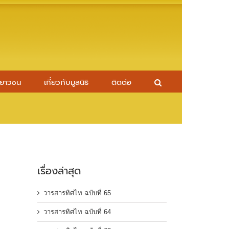
ยาวชน
เกี่ยวกับมูลนิธิ
ติดต่อ
เรื่องล่าสุด
วารสารทิศไท ฉบับที่ 65
วารสารทิศไท ฉบับที่ 64