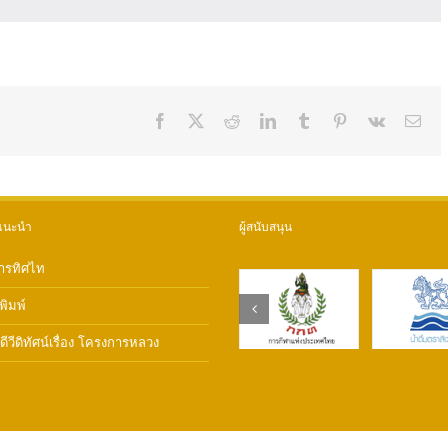
Facebook
X
Reddit
LinkedIn
Tumblr
Pinterest
Vk
Ema
แนะนำ
ผู้สนับสนุน
ารทิศไท
งพิมพ์
ีวีดิทัศน์เรื่อง โครงการหลวง