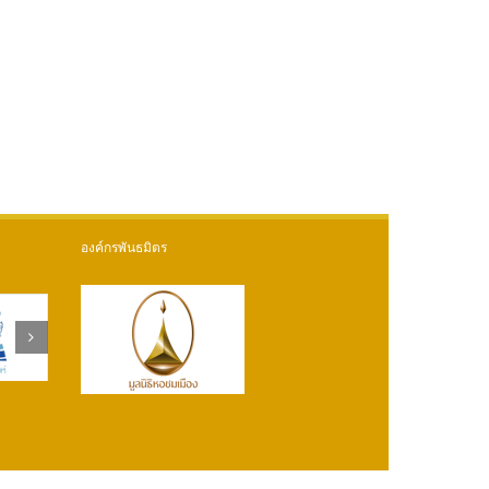
il
องค์กรพันธมิตร