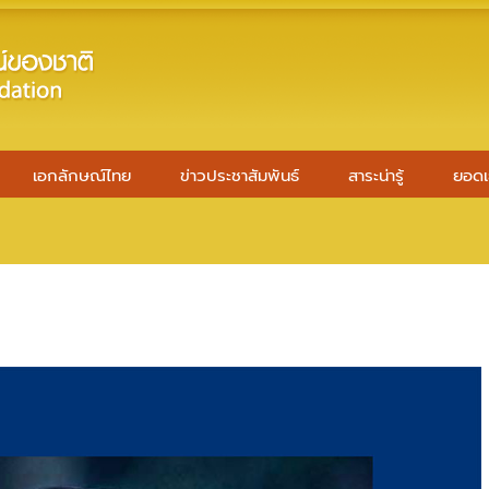
เอกลักษณ์ไทย
ข่าวประชาสัมพันธ์
สาระน่ารู้
ยอดเ