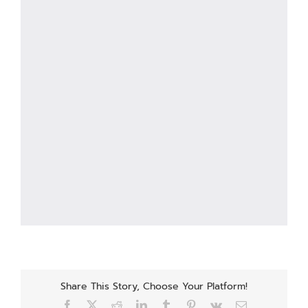
Share This Story, Choose Your Platform!
Facebook
X
Reddit
LinkedIn
Tumblr
Pinterest
Vk
Email