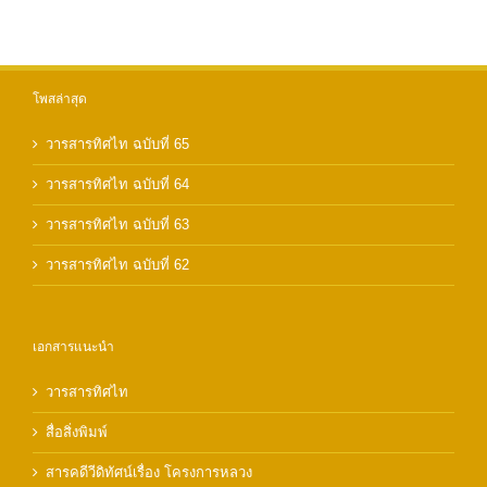
โพสล่าสุด
วารสารทิศไท ฉบับที่ 65
วารสารทิศไท ฉบับที่ 64
วารสารทิศไท ฉบับที่ 63
วารสารทิศไท ฉบับที่ 62
เอกสารแนะนำ
วารสารทิศไท
สื่อสิ่งพิมพ์
สารคดีวีดิทัศน์เรื่อง โครงการหลวง