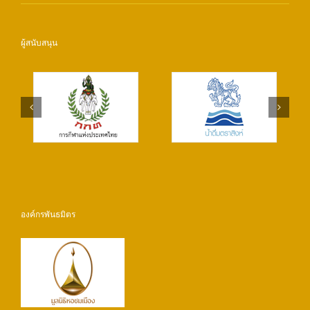
ผู้สนับสนุน
องค์กรพันธมิตร