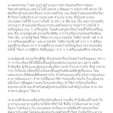
นางพรพรรณ ไวทยางกูร ผู้อำนวยการสถาบันส่งเสริมการสอน
วิทยาศาสตร์และเทคโนโลยี (สสวท.) เปิดเผยว่า หลังจากที่ สสวท.ได้
คัดเลือกตัวแทนนักเรียนจากประเทศไทย และจัดส่งไปสอบแข่งขันวิชา
ชีววิทยาโอลิมปิกระหว่างประเทศ จำนวน 4 คน ที่เมืองชางวอน
ประเทศเกาหลีใต้ ระหว่างวันที่ 11-18 ก.ค.ที่ผ่านมานั้น ผลการแข่งขัน
ปรากฏว่า ตัวแทนนักเรียนจากประเทศไทยสามารถคว้ารางวัลได้ 3
เหรียญทอง และ 1 เหรียญเงิน โดยตัวแทนนักเรียนไทยที่ได้รับเหรียญ
ทอง คือ นายณัฐพงศ์ สงวนเกียรติชัย จากโรงเรียนกรุงเทพคริสเตียน
วิทยาลัย, นายณัฐวัฒน์ ลีฬหะกร และนายธนัท โชติจารุมณี-วงศ์ จาก
ร.ร เตรียมอุดมศึกษา และนายธนัท โชติจารุมณีวงศ์ จาก ร.ร.เตรียม
อุดมศึกษาพัฒนาการ ส่วนผู้ที่สามารถคว้าเหรียญเงินจากการแข่งขัน
ครั้งนี้ ได้แก่ นายฐิติกร กิตติบุญญา จาก ร.ร.เตรียมอุดมศึกษาเช่นกัน
นายณัฐพงศ์ สงวนเกียรติชัย ตัวแทนนักเรียนไทยคว้าเหรียญทอง กล่าว
ว่า การจะเรียนให้ได้ดีนั้นขึ้นอยู่กับองค์ประกอบหลายๆ อย่าง แต่สิ่ง
สำคัญคือ ผู้เรียนและผู้สอนจะต้องมีความเข้าใจระหว่างกัน ซึ่งหากถาม
ว่าการเรียนน่าเบื่อหรือไม่นั้นคงขึ้นอยู่กับทัศนคติตัวผู้เรียนเอง โดย
แต่ละคนจะมีทัศนคติที่แตกต่างกัน สำหรับมุมมองเกี่ยวกับการสอนของ
อาจารย์ตนมองว่า ถ้าหากมีสื่อและวิธีการสอนที่น่าสนใจ ก็จะเป็นส่วน
หนึ่งในการดึงดูดความสนใจของนักเรียน ทำให้การเรียนเป็นเรื่อง
สนุกสนานได้ และสำหรับตนผู้ปกครองก็มีส่วนสำคัญไม่น้อย สามารถ
ช่วยกระตุ้นลูกๆ ได้มาก
“ยามปกติได้แลกเปลี่ยนเรียนรู้กับเพื่อนๆ ร่วมชั้น ถ้ามีเพื่อนที่ไม่เข้าใจ
มาถามจะพยายามอธิบายให้เท่าที่ทำได้ ซึ่งถือว่าได้แสวงหาความรู้
ใหม่ๆ ไปพร้อมๆ กัน อนาคตอยากเป็นอาจารย์เพื่อสร้างคนรุ่นใหม่
พัฒนาประเทศ โดยคณะผู้แทนประเทศไทยชีววิทยาโอลิมปิกระหว่าง