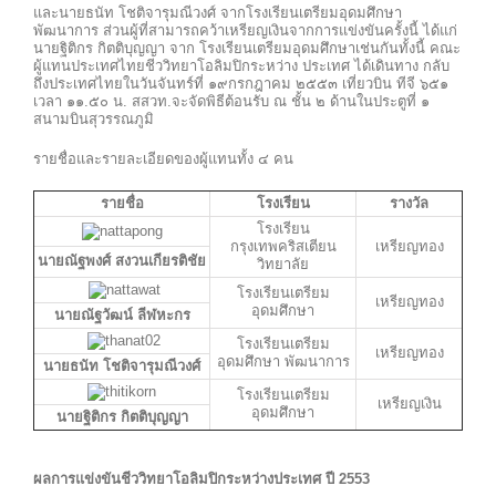
และนายธนัท โชติจารุมณีวงศ์ จากโรงเรียนเตรียมอุดมศึกษา
พัฒนาการ ส่วนผู้ที่สามารถคว้าเหรียญเงินจากการแข่งขันครั้งนี้ ได้แก่
นายฐิติกร กิตติบุญญา จาก โรงเรียนเตรียมอุดมศึกษาเช่นกันทั้งนี้ คณะ
ผู้แทนประเทศไทยชีววิทยาโอลิมปิกระหว่าง ประเทศ ได้เดินทาง กลับ
ถึงประเทศไทยในวันจันทร์ที่ ๑๙กรกฎาคม ๒๕๕๓ เที่ยวบิน ทีจี ๖๕๑
เวลา ๑๑.๕๐ น. สสวท.จะจัดพิธีต้อนรับ ณ ชั้น ๒ ด้านในประตูที่ ๑
สนามบินสุวรรณภูมิ
รายชื่อและรายละเอียดของผู้แทนทั้ง ๔ คน
รายชื่อ
โรงเรียน
รางวัล
โรงเรียน
กรุงเทพคริสเตียน
เหรียญทอง
นายณัฐพงศ์ สงวนเกียรติชัย
วิทยาลัย
โรงเรียนเตรียม
เหรียญทอง
อุดมศึกษา
นายณัฐวัฒน์ ลีฬหะกร
โรงเรียนเตรียม
เหรียญทอง
อุดมศึกษา พัฒนาการ
นายธนัท โชติจารุมณีวงศ์
โรงเรียนเตรียม
เหรียญเงิน
อุดมศึกษา
นายฐิติกร กิตติบุญญา
ผลการแข่งขันชีววิทยาโอลิมปิกระหว่างประเทศ ปี 2553