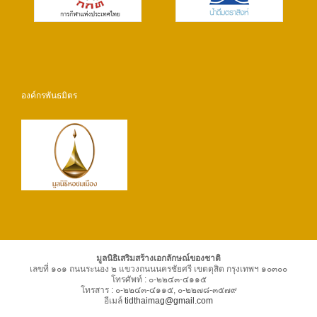
องค์กรพันธมิตร
มูลนิธิเสริมสร้างเอกลักษณ์ของชาติ
เลขที่ ๑๐๑ ถนนระนอง ๒ แขวงถนนนครชัยศรี เขตดุสิต กรุงเทพฯ ๑๐๓๐๐
โทรศัพท์ : ๐-๒๒๔๓-๔๑๑๕
โทรสาร : ๐-๒๒๔๓-๔๑๑๕, ๐-๒๒๗๘-๓๕๗๙
อีเมล์
tidthaimag@gmail.com