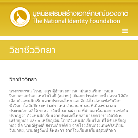
Skip
to
content
วิชาชีววิทยา
วิชาชีววิทยา
นางพรพรรณ ไวทยางกูร ผู้อํานวยการสถาบันส่งเสริมการสอน
วิทยาศาสตร์และเทคโนโลยี (สสวท.) เปิดเผยว่าหลังจากที่ สสวท.ได้คัด
เลือกตัวแทนนักเรียนจากประเทศไทย และจัดส่งไปสอบแข่งขันวิชา
ชีววิทยาโอลิมปิกระหว่างประเทศ จํานวน ๔ คน ที่เมืองชางวอน
ประเทศเกาหลีใต้ ระหว่างวันที่ ๑๑-๑๘ ก.ค.ที่ผ่านมานั้น ผลการแข่งขัน
ปรากฏว่า ตัวแทนนักเรียนจากประเทศไทยสามารถคว้ารางวัลได้ ๓
เหรียญทอง และ ๑ เหรียญเงิน โดยตัวแทนนักเรียนไทยที่ได้รับเหรียญ
ทอง คือ นายณัฐพงศ์ สงวนเกียรติชัย จากโรงเรียนกรุงเทพคริสเตียน
วิทยาลัย, นายณัฐวัฒน์ ลีฬหะกร จากโรงเรียนเตรียมอุดมศึกษา