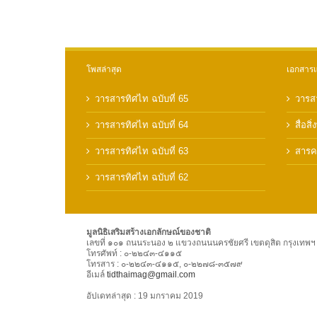
โพสล่าสุด
เอกสาร
วารสารทิศไท ฉบับที่ 65
วารส
วารสารทิศไท ฉบับที่ 64
สื่อสิ่
วารสารทิศไท ฉบับที่ 63
สารคด
วารสารทิศไท ฉบับที่ 62
มูลนิธิเสริมสร้างเอกลักษณ์ของชาติ
เลขที่ ๑๐๑ ถนนระนอง ๒ แขวงถนนนครชัยศรี เขตดุสิต กรุงเทพ
โทรศัพท์ : ๐-๒๒๔๓-๔๑๑๕
โทรสาร : ๐-๒๒๔๓-๔๑๑๕, ๐-๒๒๗๘-๓๕๗๙
อีเมล์
tidthaimag@gmail.com
อัปเดทล่าสุด : 19 มกราคม 2019