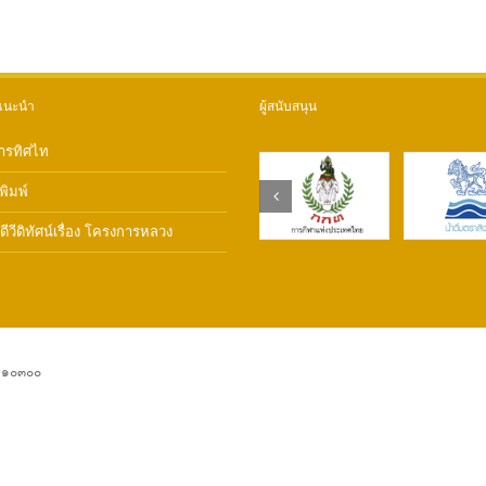
แนะนำ
ผู้สนับสนุน
ารทิศไท
งพิมพ์
ีวีดิทัศน์เรื่อง โครงการหลวง
ฯ ๑๐๓๐๐