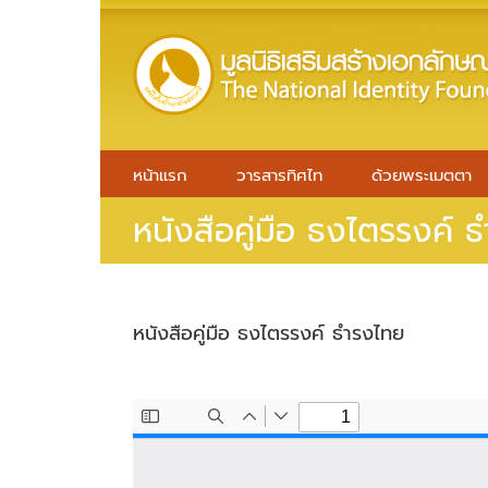
Skip
to
content
หน้าแรก
วารสารทิศไท
ด้วยพระเมตตา
หนังสือคู่มือ ธงไตรรงค์ 
หนังสือคู่มือ ธงไตรรงค์ ธำรงไทย
View
Larger
Image