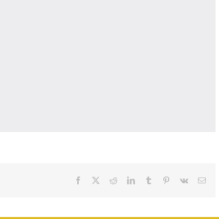
Facebook
X
Reddit
LinkedIn
Tumblr
Pinterest
Vk
Ema