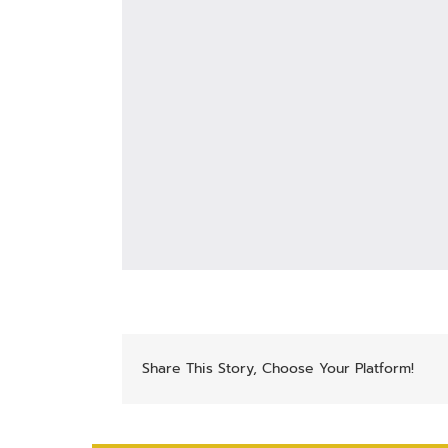
Share This Story, Choose Your Platform!