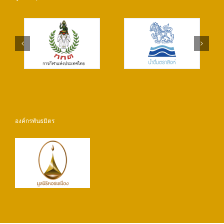
องค์กรพันธมิตร