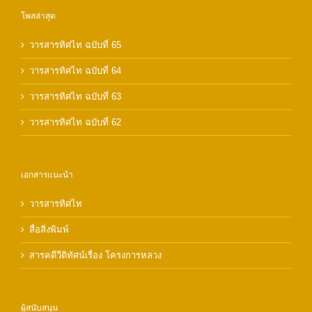
โพสล่าสุด
วารสารทิศไท ฉบับที่ 65
วารสารทิศไท ฉบับที่ 64
วารสารทิศไท ฉบับที่ 63
วารสารทิศไท ฉบับที่ 62
เอกสารแนะนำ
วารสารทิศไท
สื่อสิ่งพิมพ์
สารคดีวีดิทัศน์เรื่อง โครงการหลวง
ผู้สนับสนุน