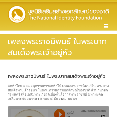
Skip
to
content
เพลงพระราชนิพนธ์ ในพระบาท
สมเด็จพระเจ้าอยู่หัว
เพลงพระราชนิพนธ์ ในพระบาทสมเด็จพระเจ้าอยู่หัว
จัดทำโดย คณะอนุกรรมการจัดทำโน้ตเพลงพระราชนิพนธ์ใน พระบาท
สมเด็จพระเจ้าอยู่หัว ในคณะกรรมการเอกลักษณ์ของชาติ สำนักนายก
รัฐมนตรี เพื่อเฉลิมพระเกียรติเนื่องในโอกาสพระราชพิธี มหามงคล
เฉลิมพระชนมพรรษา ๖ รอบ ๕ ธันวาคม ๒๕๔๒