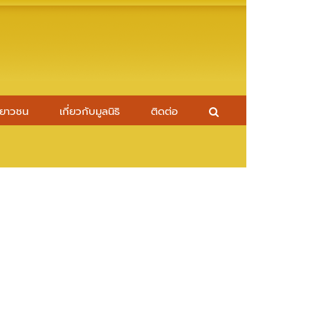
ยาวชน
เกี่ยวกับมูลนิธิ
ติดต่อ