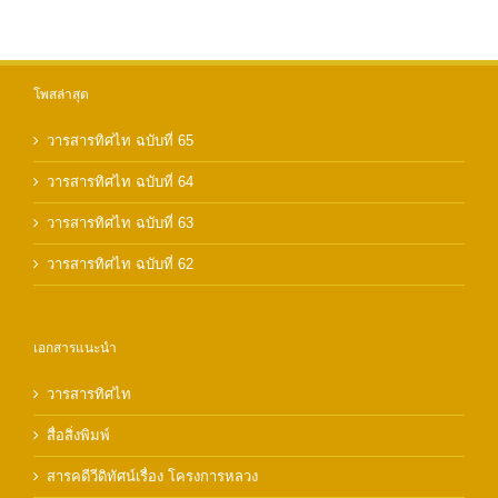
โพสล่าสุด
วารสารทิศไท ฉบับที่ 65
วารสารทิศไท ฉบับที่ 64
วารสารทิศไท ฉบับที่ 63
วารสารทิศไท ฉบับที่ 62
เอกสารแนะนำ
วารสารทิศไท
สื่อสิ่งพิมพ์
สารคดีวีดิทัศน์เรื่อง โครงการหลวง