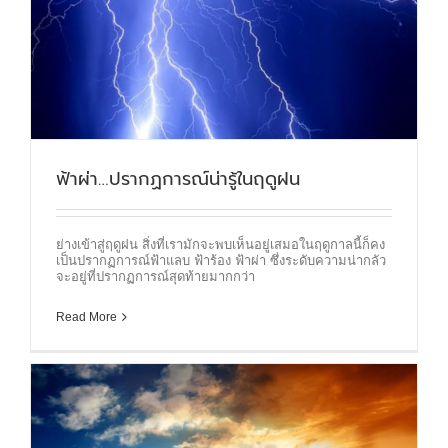
ฟ้าผ่า…ปรากฏการณ์น่ารู้ในฤดูฝน
ย่างเข้าสู่ฤดูฝน สิ่งที่เรามักจะพบเห็นอยู่เสมอในฤดูกาลนี้ก็คง
เป็นปรากฏการณ์ฟ้าแลบ ฟ้าร้อง ฟ้าผ่า ซึ่งระดับความน่ากลัว
จะอยู่ที่ปรากฏการณ์สุดท้ายมากกว่า
Read More