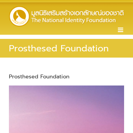
Skip
to
content
Prosthesed Foundation
Prosthesed Foundation
View
Larger
Image