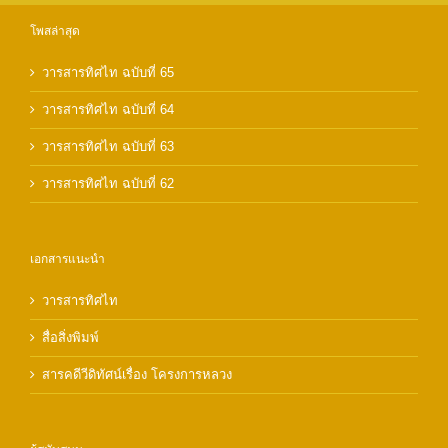
โพสล่าสุด
วารสารทิศไท ฉบับที่ 65
วารสารทิศไท ฉบับที่ 64
วารสารทิศไท ฉบับที่ 63
วารสารทิศไท ฉบับที่ 62
เอกสารแนะนำ
วารสารทิศไท
สื่อสิ่งพิมพ์
สารคดีวีดิทัศน์เรื่อง โครงการหลวง