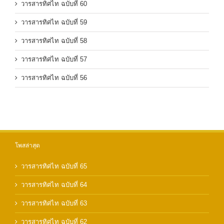
วารสารทิศไท ฉบับที่ 60
วารสารทิศไท ฉบับที่ 59
วารสารทิศไท ฉบับที่ 58
วารสารทิศไท ฉบับที่ 57
วารสารทิศไท ฉบับที่ 56
โพสล่าสุด
วารสารทิศไท ฉบับที่ 65
วารสารทิศไท ฉบับที่ 64
วารสารทิศไท ฉบับที่ 63
วารสารทิศไท ฉบับที่ 62