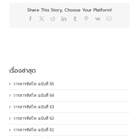
Share This Story, Choose Your Platform!
Facebook
X
Reddit
LinkedIn
Tumblr
Pinterest
Vk
Email
เรื่องล่าสุด
วารสารทิศไท ฉบับที่ 65
วารสารทิศไท ฉบับที่ 64
วารสารทิศไท ฉบับที่ 63
วารสารทิศไท ฉบับที่ 62
วารสารทิศไท ฉบับที่ 61