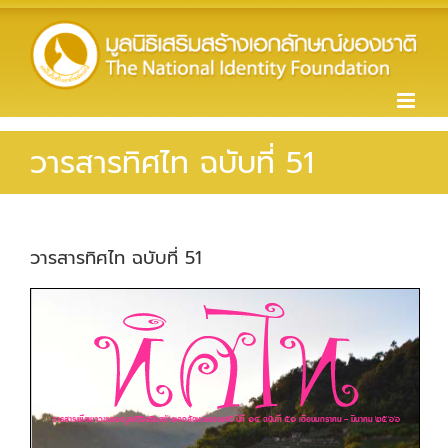
Skip
to
content
วารสารทิศไท ฉบับที่ 51
วารสารทิศไท ฉบับที่ 51