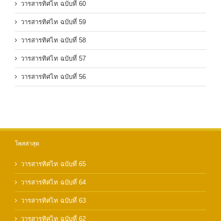
วารสารทิศไท ฉบับที่ 60
วารสารทิศไท ฉบับที่ 59
วารสารทิศไท ฉบับที่ 58
วารสารทิศไท ฉบับที่ 57
วารสารทิศไท ฉบับที่ 56
โพสล่าสุด
วารสารทิศไท ฉบับที่ 65
วารสารทิศไท ฉบับที่ 64
วารสารทิศไท ฉบับที่ 63
วารสารทิศไท ฉบับที่ 62