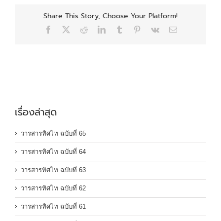
Share This Story, Choose Your Platform!
Facebook
X
Reddit
LinkedIn
Tumblr
Pinterest
Vk
Email
เรื่องล่าสุด
วารสารทิศไท ฉบับที่ 65
วารสารทิศไท ฉบับที่ 64
วารสารทิศไท ฉบับที่ 63
วารสารทิศไท ฉบับที่ 62
วารสารทิศไท ฉบับที่ 61