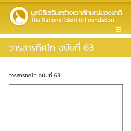
Skip
to
content
วารสารทิศไท ฉบับที่ 63
วารสารทิศไท ฉบับที่ 63