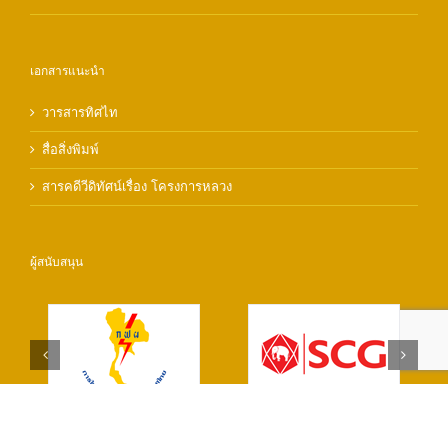
เอกสารแนะนำ
วารสารทิศไท
สื่อสิ่งพิมพ์
สารคดีวีดิทัศน์เรื่อง โครงการหลวง
ผู้สนับสนุน